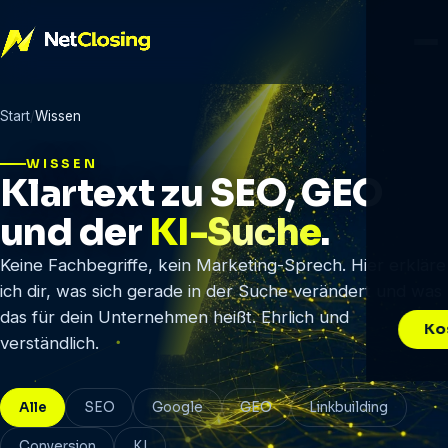
Start
Wissen
WISSEN
Klartext zu SEO, GEO
und der
KI-Suche
.
Keine Fachbegriffe, kein Marketing-Sprech. Hier erkläre
ich dir, was sich gerade in der Suche verändert und was
das für dein Unternehmen heißt. Ehrlich und
Ko
verständlich.
Alle
SEO
Google
GEO
Linkbuilding
Conversion
KI