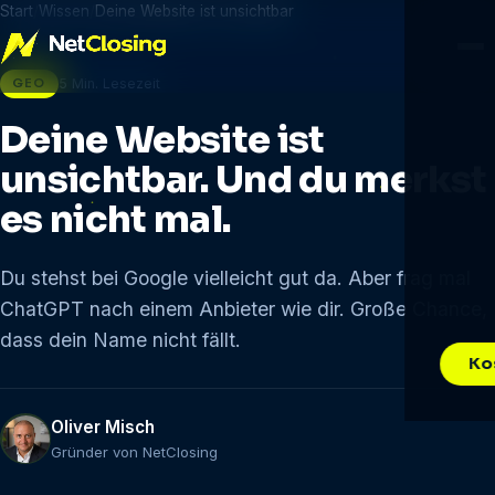
Start
Wissen
Deine Website ist unsichtbar
GEO
5 Min. Lesezeit
Deine Website ist
unsichtbar. Und du merkst
es nicht mal.
Du stehst bei Google vielleicht gut da. Aber frag mal
ChatGPT nach einem Anbieter wie dir. Große Chance,
dass dein Name nicht fällt.
Ko
Oliver Misch
Gründer von NetClosing